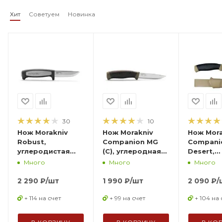
Хит
Советуем
Новинка
30
10
Нож Morakniv
Нож Morakniv
Нож Mora
Robust,
Companion MG
Compani
углеродистая
(C), углеродная
Desert,
сталь,
сталь, цвет хаки,
нержав
Много
Много
Много
пластиковая
11863
сталь, 13
ручка, 12249
2 290
₽
/шт
1 990
₽
/шт
2 090
₽
/
+ 114 на счет
+ 99 на счет
+ 104 на 