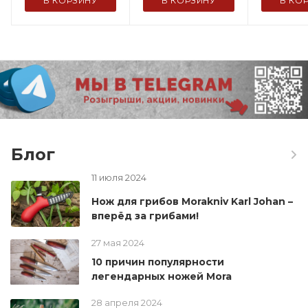
В КОРЗИНУ
В КОРЗИНУ
В КО
Блог
11 июля 2024
Нож для грибов Morakniv Karl Johan –
вперёд за грибами!
27 мая 2024
10 причин популярности
легендарных ножей Mora
28 апреля 2024