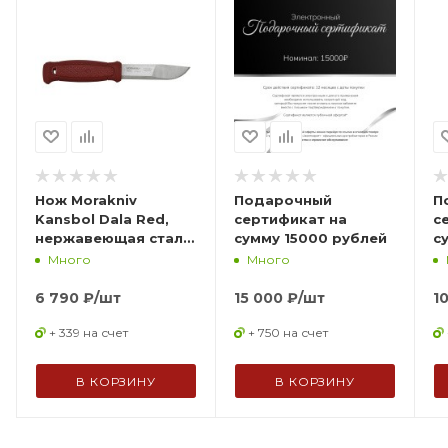
Нож Morakniv
Подарочный
П
Kansbol Dala Red,
сертификат на
с
нержавеющая сталь,
сумму 15000 рублей
с
14143
Много
Много
6 790
₽
/шт
15 000
₽
/шт
1
+ 339 на счет
+ 750 на счет
В КОРЗИНУ
В КОРЗИНУ