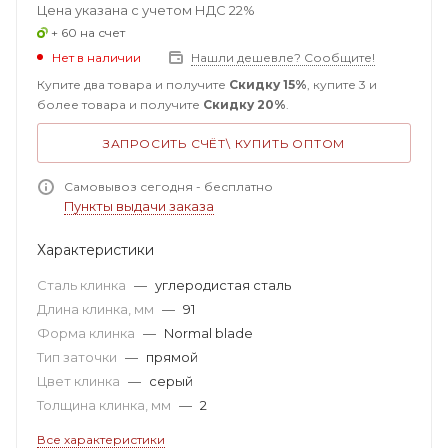
Цена указана с учетом НДС 22%
+ 60 на счет
Нет в наличии
Нашли дешевле? Сообщите!
Купите два товара и получите
Скидку 15%
, купите 3 и
более товара и получите
Скидку 20%
.
ЗАПРОСИТЬ СЧЁТ\ КУПИТЬ ОПТОМ
Самовывоз сегодня - бесплатно
Пункты выдачи заказа
Характеристики
Сталь клинка
—
углеродистая сталь
Длина клинка, мм
—
91
Форма клинка
—
Normal blade
Тип заточки
—
прямой
Цвет клинка
—
серый
Толщина клинка, мм
—
2
Все характеристики