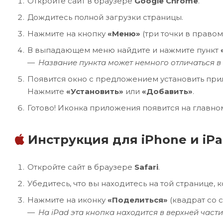
Откройте сайт в браузере
Google Chrome
.
Дождитесь полной загрузки страницы.
Нажмите на кнопку
«Меню»
(три точки в правом
В выпадающем меню найдите и нажмите пункт
Название пункта может немного отличаться в 
Появится окно с предложением установить прил
Нажмите
«Установить»
или
«Добавить»
.
Готово! Иконка приложения появится на главном
Инструкция для iPhone и iP
Откройте сайт в браузере
Safari
.
Убедитесь, что вы находитесь на той странице, 
Нажмите на иконку
«Поделиться»
(квадрат со 
На iPad эта кнопка находится в верхней части