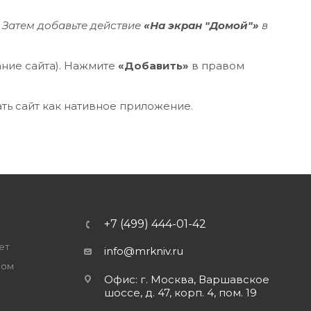
. Затем добавьте действие
«На экран "Домой"»
в
ание сайта). Нажмите
«Добавить»
в правом
ть сайт как нативное приложение.
+7 (499) 444-01-42
ет
info@mrkniv.ru
ром
Офис: г. Москва, Варшавское
шоссе, д. 47, корп. 4, пом. 19