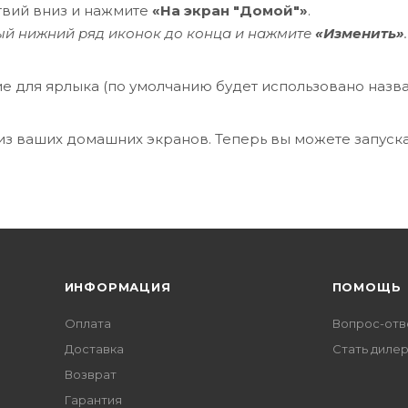
твий вниз и нажмите
«На экран "Домой"»
.
амый нижний ряд иконок до конца и нажмите
«Изменить»
е для ярлыка (по умолчанию будет использовано назв
из ваших домашних экранов. Теперь вы можете запуска
ИНФОРМАЦИЯ
ПОМОЩЬ
Оплата
Вопрос-отв
Доставка
Стать диле
Возврат
Гарантия