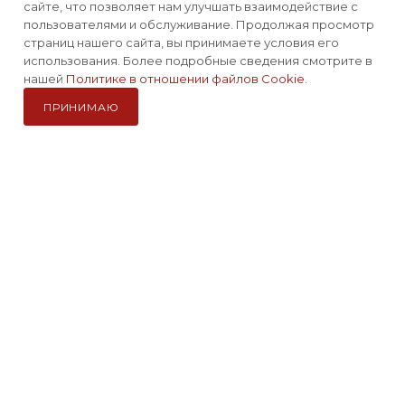
сайте, что позволяет нам улучшать взаимодействие с
пользователями и обслуживание. Продолжая просмотр
Наша миссия:
страниц нашего сайта, вы принимаете условия его
использования. Более подробные сведения смотрите в
СОЗДАВАТЬ ЯРКИЕ ПОЛОЖИТЕЛЬНЫЕ ЭМОЦИИ ОТ
нашей
Политике в отношении файлов Cookie
.
АКТИВНОЙ ЖИЗНИ И ОТДЫХА
ПРИНИМАЮ
Компания Авантмаркет
Каталог
Избранные
Главная
Корзина
Кабинет
Наши сайты для активного отдыха:
2012-2026 © Официальный дистрибьютор Morakniv в России