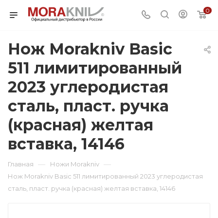
0
Нож Morakniv Basic
511 лимитированный
2023 углеродистая
сталь, пласт. ручка
(красная) желтая
вставка, 14146
—
—
Главная
Ножи Morakniv
Нож Morakniv Basic 511 лимитированный 2023 углеродистая
сталь, пласт. ручка (красная) желтая вставка, 14146