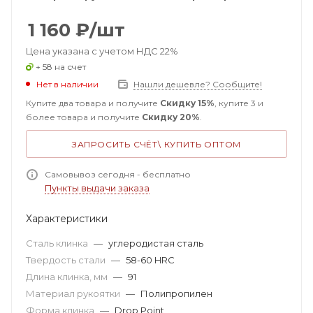
1 160
₽
/шт
Цена указана с учетом НДС 22%
+ 58 на счет
Нет в наличии
Нашли дешевле? Сообщите!
Купите два товара и получите
Скидку 15%
, купите 3 и
более товара и получите
Скидку 20%
.
ЗАПРОСИТЬ СЧЁТ\ КУПИТЬ ОПТОМ
Самовывоз сегодня - бесплатно
Пункты выдачи заказа
Характеристики
Сталь клинка
—
углеродистая сталь
Твердость стали
—
58-60 HRC
Длина клинка, мм
—
91
Материал рукоятки
—
Полипропилен
Форма клинка
—
Drop Point