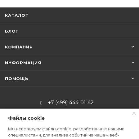
КАТАЛОГ
БЛОГ
КОМПАНИЯ
ИНФОРМАЦИЯ
ПОМОЩЬ
+7 (499) 444-01-42
info@mrkniv.ru
Файлы cookie
Офис: г. Москва, Варшавское
Мы используем файлы cookie, разработанные нашими
шоссе, д. 47, корп. 4, пом. 19
специалистами, для анализа событий на нашем веб-