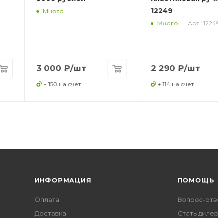
12249
Много
Арт.: 1224
Много
3 000
₽
/шт
2 290
₽
/шт
+ 150 на счет
+ 114 на счет
ИНФОРМАЦИЯ
ПОМОЩЬ
Оплата
Вопрос-отв
Доставка
Стать диле