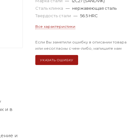
Марка стали
—
12C27 (SANDVIK)
Сталь клинка
—
нержавеющая сталь
Твердость стали
—
56.5 HRC
Все характеристики
Если Вы заметили ошибку в описании товара
или несогласны с чем-либо, напишите нам
УКАЗАТЬ ОШИБКУ
у
к и в
дение и