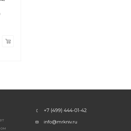
цвет черный, 
Арт.: 12243
Много
конского воло
9
10906
Арт.: 
Много
1 790
₽
/шт
4 190
₽
/шт
+ 89 на счет
+ 209 на счет
+7 (499) 444-01-42
ет
info@mrkniv.ru
ром