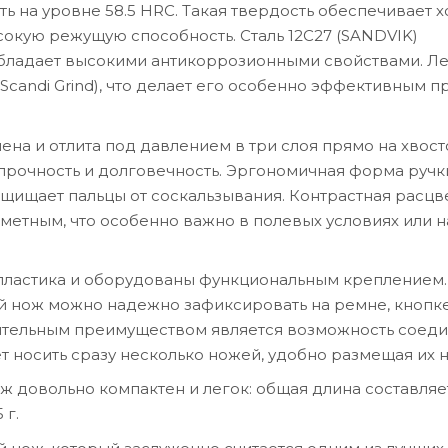
ть на уровне 58.5 HRC. Такая твердость обеспечивает 
сокую режущую способность. Сталь 12С27 (SANDVIK)
бладает высокими антикоррозионными свойствами. Л
Scandi Grind), что делает его особенно эффективным п
ена и отлита под давлением в три слоя прямо на хвос
 прочность и долговечность. Эргономичная форма ручк
ащищает пальцы от соскальзывания. Контрастная расцв
метным, что особенно важно в полевых условиях или н
 пластика и оборудованы функциональным креплением.
й нож можно надежно зафиксировать на ремне, кнопк
ительным преимуществом является возможность соед
 носить сразу несколько ножей, удобно размещая их н
 довольно компактен и легок: общая длина составляет
 г.