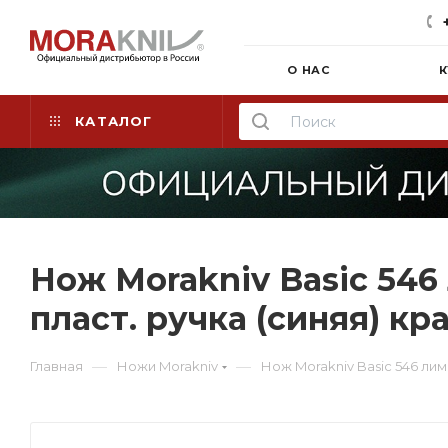
О НАС
К
КАТАЛОГ
Нож Morakniv Basic 54
пласт. ручка (синяя) кр
—
—
Главная
Ножи Morakniv
Нож Morakniv Basic 546 ли