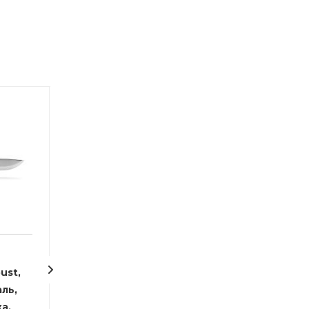
Советуем
6
ust,
Нож Morakniv Pro C,
Нож Morakniv K
ль,
углеродистая сталь,
Johan для гри
а,
12243
нержавеющая 