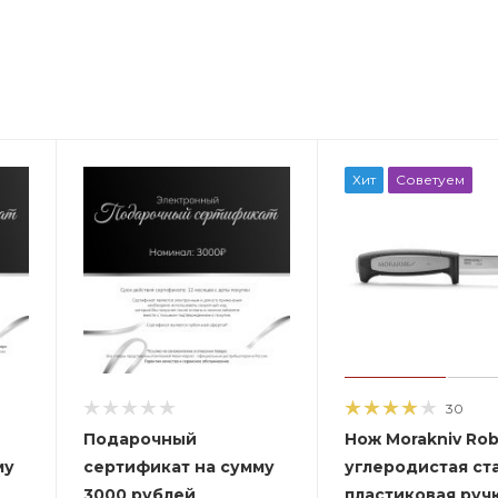
Хит
Советуем
30
Подарочный
Нож Morakniv Rob
му
сертификат на сумму
углеродистая ста
3000 рублей
пластиковая ручк