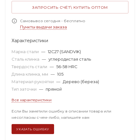
ЗАПРОСИТЬ СЧЁТ\ КУПИТЬ ОПТОМ
Самовывоз сегодня - бесплатно
Пункты выдачи заказа
Характеристики
Марка стали
—
12C27 (SANDVIK)
Сталь клинка
—
углеродистая сталь
Твердость стали
—
56-58 HRC
Длина клинка, мм
—
105
Материал рукоятки
—
Дерево (береза)
Тип заточки
—
прямой
Все характеристики
Если Вы заметили ошибку в описании товара или
несогласны с чем-либо, напишите нам
УКАЗАТЬ ОШИБКУ