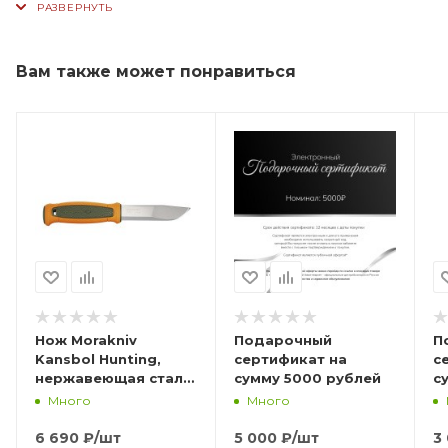
Вам также может понравиться
Нож Morakniv
Подарочный
П
Kansbol Hunting,
сертификат на
с
нержавеющая сталь,
сумму 5000 рублей
с
14236
Много
Много
6 690
₽
/шт
5 000
₽
/шт
3