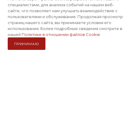
шоссе, д. 47, корп. 4, пом. 19
специалистами, для анализа событий на нашем веб-
сайте, что позволяет нам улучшать взаимодействие с
пользователями и обслуживание. Продолжая просмотр
Наша миссия:
страниц нашего сайта, вы принимаете условия его
использования. Более подробные сведения смотрите в
СОЗДАВАТЬ ЯРКИЕ ПОЛОЖИТЕЛЬНЫЕ ЭМОЦИИ ОТ
нашей
Политике в отношении файлов Cookie
.
АКТИВНОЙ ЖИЗНИ И ОТДЫХА
ПРИНИМАЮ
Компания Авантмаркет
Каталог
Избранные
Главная
Корзина
Кабинет
Наши сайты для активного отдыха:
2012-2026 © Официальный дистрибьютор Morakniv в России