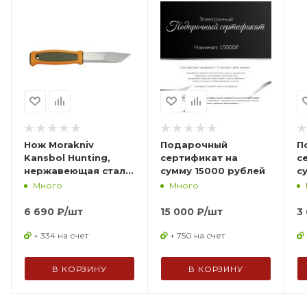
Нож Morakniv
Подарочный
П
Kansbol Hunting,
сертификат на
с
нержавеющая сталь,
сумму 15000 рублей
с
14236
Много
Много
6 690
₽
/шт
15 000
₽
/шт
3
+ 334 на счет
+ 750 на счет
В КОРЗИНУ
В КОРЗИНУ