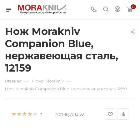
0
Нож Morakniv
Companion Blue,
нержавеющая сталь,
12159
—
—
Главная
Ножи Morakniv
Нож Morakniv Companion Blue, нержавеющая сталь, 12159
Артикул:
12159
7