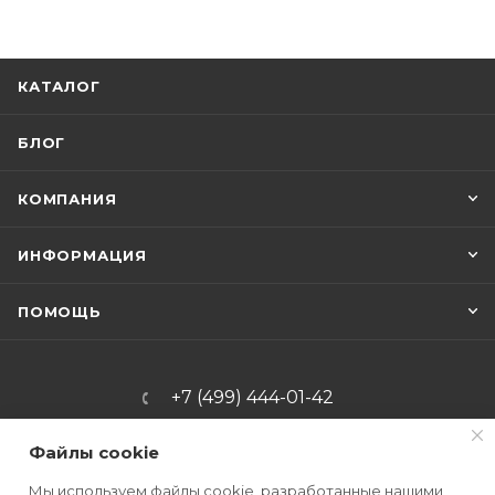
КАТАЛОГ
БЛОГ
КОМПАНИЯ
ИНФОРМАЦИЯ
ПОМОЩЬ
+7 (499) 444-01-42
info@mrkniv.ru
Файлы cookie
Офис: г. Москва, Варшавское
Мы используем файлы cookie, разработанные нашими