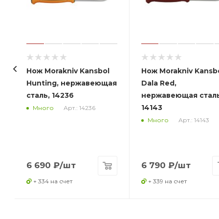
Нож Morakniv Kansbol
Нож Morakniv Kansb
Hunting, нержавеющая
Dala Red,
сталь, 14236
нержавеющая сталь
14143
Арт.: 14236
Много
Арт.: 14143
Много
6 690
₽
/шт
6 790
₽
/шт
+ 334 на счет
+ 339 на счет