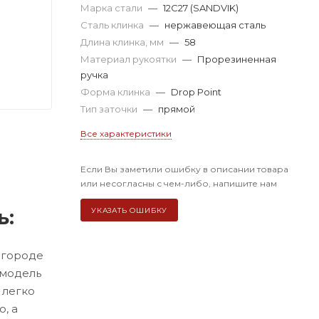
Марка стали
—
12C27 (SANDVIK)
Сталь клинка
—
нержавеющая сталь
Длина клинка, мм
—
58
Материал рукоятки
—
Прорезиненная
ручка
Форма клинка
—
Drop Point
Тип заточки
—
прямой
Все характеристики
Если Вы заметили ошибку в описании товара
или несогласны с чем-либо, напишите нам
ь:
УКАЗАТЬ ОШИБКУ
в городе
 модель
 легко
, а