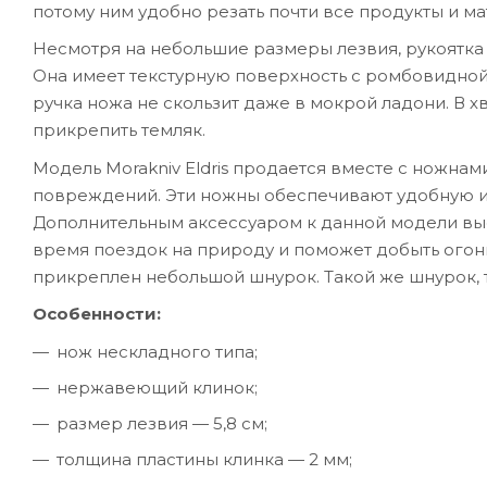
потому ним удобно резать почти все продукты и м
Несмотря на небольшие размеры лезвия, рукоятка
Она имеет текстурную поверхность с ромбовидной 
ручка ножа не скользит даже в мокрой ладони. В х
прикрепить темляк.
Модель Morakniv Eldris продается вместе с ножнам
повреждений. Эти ножны обеспечивают удобную и
Дополнительным аксессуаром к данной модели выс
время поездок на природу и поможет добыть огонь
прикреплен небольшой шнурок. Такой же шнурок, 
Особенности:
нож нескладного типа;
нержавеющий клинок;
размер лезвия — 5,8 см;
толщина пластины клинка — 2 мм;