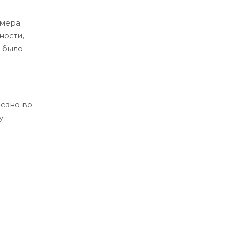
мера.
ности,
о было
езно во
у