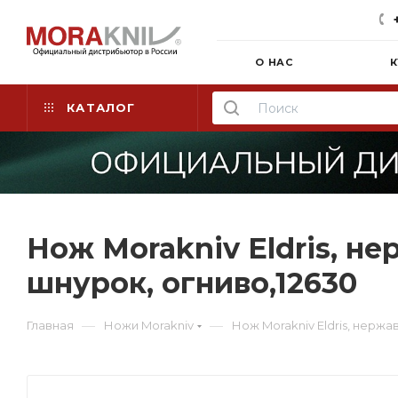
О НАС
К
КАТАЛОГ
Нож Morakniv Eldris, н
шнурок, огниво,12630
—
—
Главная
Ножи Morakniv
Нож Morakniv Eldris, нержа