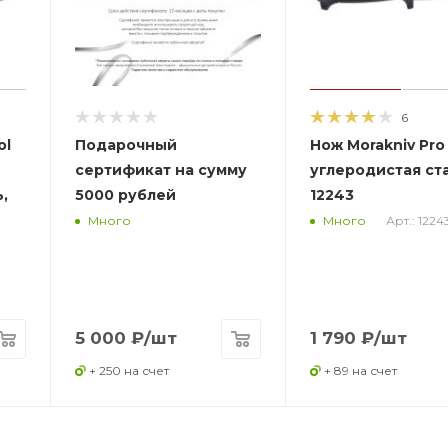
6
ol
Подарочный
Нож Morakniv Pro 
сертификат на сумму
углеродистая ста
,
5000 рублей
12243
Арт.: 1224
Много
Много
5 000
₽
/шт
1 790
₽
/шт
+ 250 на счет
+ 89 на счет