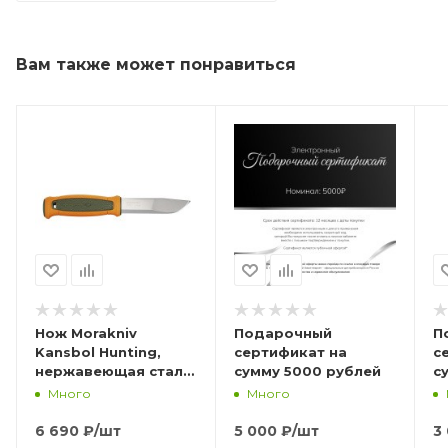
Вам также может понравиться
Нож Morakniv
Подарочный
П
Kansbol Hunting,
сертификат на
с
нержавеющая сталь,
сумму 5000 рублей
с
14236
Много
Много
6 690
₽
/шт
5 000
₽
/шт
3