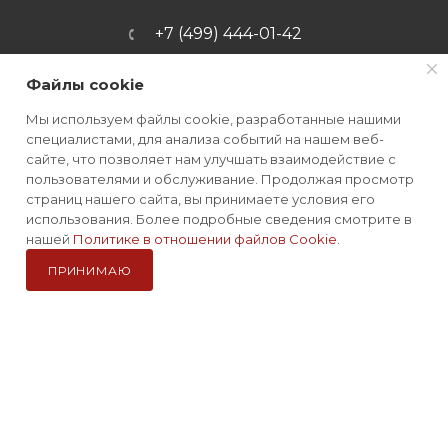
+7 (499) 444-01-42
info@mrkniv.ru
Файлы cookie
Офис: г. Москва, Варшавское
Мы используем файлы cookie, разработанные нашими
шоссе, д. 47, корп. 4, пом. 19
специалистами, для анализа событий на нашем веб-
сайте, что позволяет нам улучшать взаимодействие с
пользователями и обслуживание. Продолжая просмотр
Наша миссия:
страниц нашего сайта, вы принимаете условия его
использования. Более подробные сведения смотрите в
В КОРЗИНУ
СОЗДАВАТЬ ЯРКИЕ ПОЛОЖИТЕЛЬНЫЕ ЭМОЦИИ ОТ
нашей
Политике в отношении файлов Cookie
.
АКТИВНОЙ ЖИЗНИ И ОТДЫХА
ПРИНИМАЮ
Компания Авантмаркет
Каталог
Избранные
Главная
Корзина
Кабинет
Наши сайты для активного отдыха: