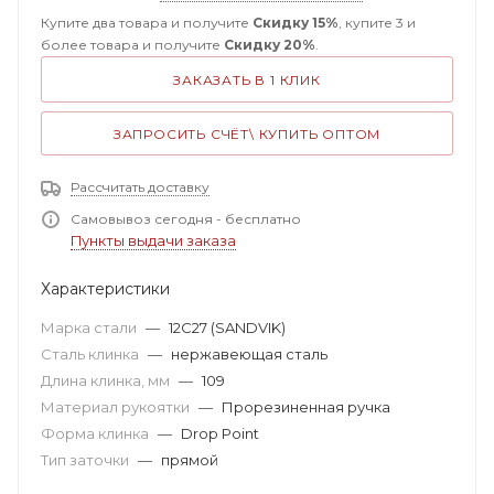
Купите два товара и получите
Скидку 15%
, купите 3 и
более товара и получите
Скидку 20%
.
ЗАКАЗАТЬ В 1 КЛИК
ЗАПРОСИТЬ СЧЁТ\ КУПИТЬ ОПТОМ
Рассчитать доставку
Самовывоз сегодня - бесплатно
Пункты выдачи заказа
Характеристики
Марка стали
—
12C27 (SANDVIK)
Сталь клинка
—
нержавеющая сталь
Длина клинка, мм
—
109
Материал рукоятки
—
Прорезиненная ручка
Форма клинка
—
Drop Point
Тип заточки
—
прямой