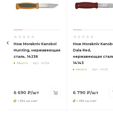
Нож Morakniv Kansbol
Нож Morakniv Kansb
Hunting, нержавеющая
Dala Red,
сталь, 14236
нержавеющая сталь
14143
Арт.: 14236
Много
Арт.: 14143
Много
6 690
₽
/шт
6 790
₽
/шт
+ 334 на счет
+ 339 на счет