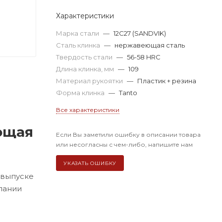
Характеристики
Марка стали
—
12C27 (SANDVIK)
Сталь клинка
—
нержавеющая сталь
Твердость стали
—
56-58 HRC
Длина клинка, мм
—
109
Материал рукоятки
—
Пластик + резина
Форма клинка
—
Tanto
Все характеристики
ющая
Если Вы заметили ошибку в описании товара
или несогласны с чем-либо, напишите нам
УКАЗАТЬ ОШИБКУ
 выпуске
пании