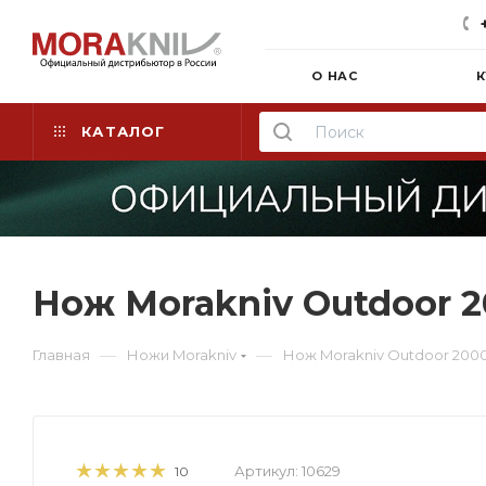
О НАС
К
КАТАЛОГ
Нож Morakniv Outdoor 2
—
—
Главная
Ножи Morakniv
Нож Morakniv Outdoor 2000
Артикул:
10629
10